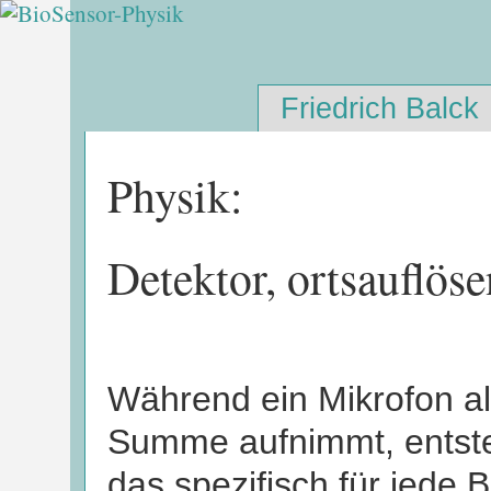
Friedrich Balck
Physik:
Detektor, ortsauflös
Während ein Mikrofon a
Summe aufnimmt, entsteh
das spezifisch für jede B