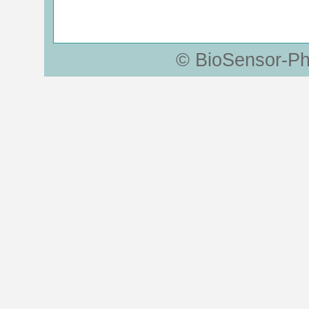
© BioSensor-Ph