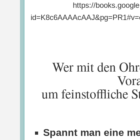
https://books.googl
id=K8c6AAAAcAAJ&pg=PR1#v=o
Wer mit den Ohr
Vora
um feinstoffliche 
Spannt man eine me