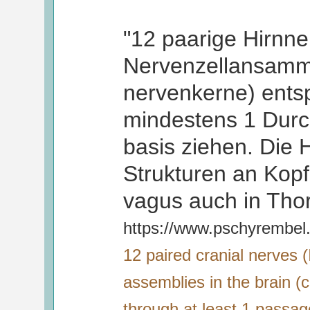
"12 paa­rige Hirn­ne
Nervenzel­lan­samm
nerven­kerne) ent­
mindestens 1 Durcht
basis ziehen. Die H
Strukturen an Kopf
va­gus auch in Tho
https://www.pschyrembel
12 paired cranial nerves (I
assemblies in the brain (c
through at least 1 passage