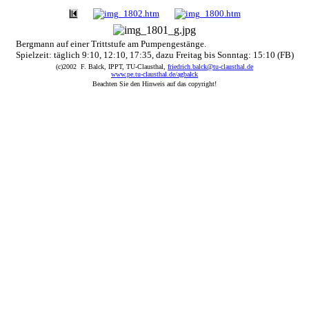
Bergmann auf einer Trittstufe am Pumpengestänge.
Spielzeit: täglich 9:10, 12:10, 17:35, dazu Freitag bis Sonntag: 15:10 (FB)
(c)2002 F. Balck, IPPT, TU-Clausthal,
friedrich.balck@tu-clausthal.de
www.pe.tu-clausthal.de/agbalck
Beachten Sie den Hinweis auf das copyright!