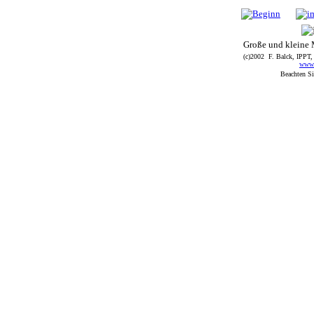
Große und kleine 
(c)2002 F. Balck, IPPT,
www.p
Beachten Si