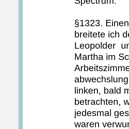
Spectrum.
§1323. Einen
breitete ich 
Leopolder un
Martha im Sc
Arbeitszimmer
abwechslung
linken, bald
betrachten, 
jedesmal ges
waren verwu