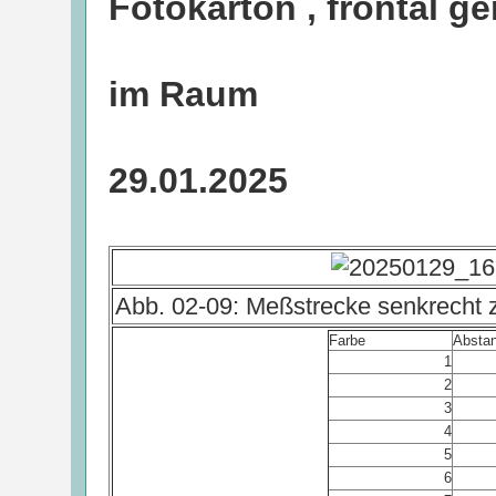
Fotokarton , frontal 
im Raum
29.01.2025
Abb. 02-09: Meßstrecke senkrecht 
Farbe
Absta
1
2
3
4
5
6