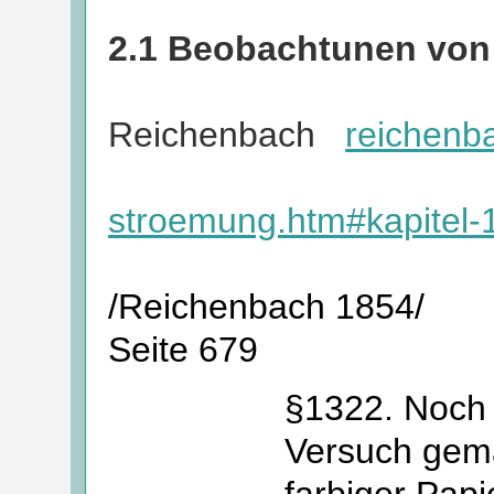
2.1 Beobachtunen von
Reichenbach
reichenb
stroemung.htm#kapitel-
/Reichenbach 1854/
Seite 679
§1322. Noch 
Versuch gema
farbiger Papi