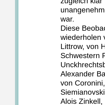
zugleich klar
unangenehme
war.
Diese Beobac
wiederholen 
Littrow, von 
Schwestern F
Unckhrechtsb
Alexander B
von Coronini,
Siemianovski,
Alois Zinkel