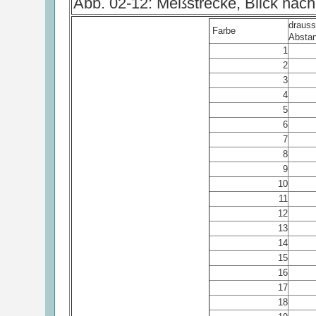
Abb. 02-12: Meßstrecke, Blick nac
drauss
Farbe
Absta
1
2
3
4
5
6
7
8
9
10
11
12
13
14
15
16
17
18