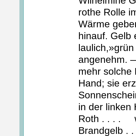
Wilhelmine Gl
rothe Rolle 
Wärme geben
hinauf. Gelb 
laulich,»grün
angenehm. — 
mehr solche P
Hand; sie erz
Sonnenschei
in der linken
Roth . . . .
Brandgelb . .