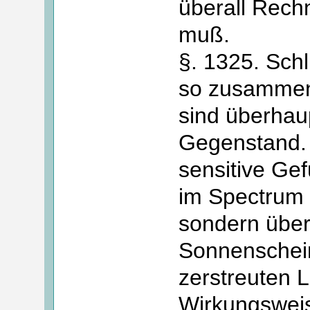
überall Rech
muß.
§. 1325. Schl
so zusammen
sind überhau
Gegenstand. 
sensitive Gef
im Spectrum a
sondern überh
Sonnenschein
zerstreuten L
Wirkungsweise