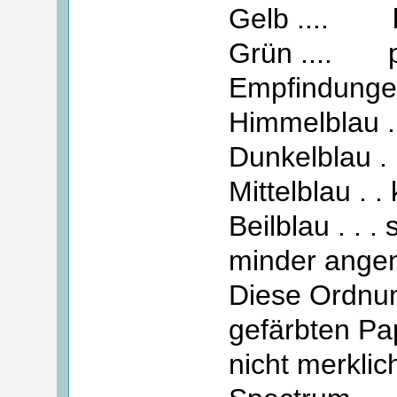
Gelb .... l
Grün .... pe
Empfindunge
Himmelblau . 
Dunkelblau . 
Mittelblau . 
Beilblau . . 
minder ange
Diese Ordnu
gefärbten P
nicht merklic